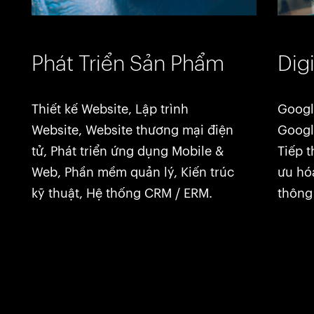
Phát Triển Sản Phẩm
Dig
Thiết kế Website, Lập trình
Googl
Website, Website thương mại điện
Google
tử, Phát triển ứng dụng Mobile &
Tiếp t
Web, Phần mềm quản lý, Kiến ​​trúc
ưu hó
kỹ thuật, Hệ thống CRM / ERM.
thông