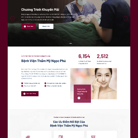
Giới thiệu
14
Tạp chí
Awards
07
Khách Hàng
05
Tuyển Dụng
04
Yêu Cầu
Liên Hệ