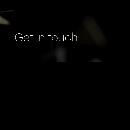
Get in touch
Trụ Sở Chính
SEVEN TRADING CO., LTD.
90 Bàu Cát 3, Phường 14, Quận
Tân Bình, Tp. Hồ Chí Minh, Việt
Nam
Hotline: 0901 677 577