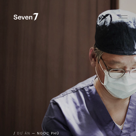
/
DỰ ÁN
— NGỌC PHÚ