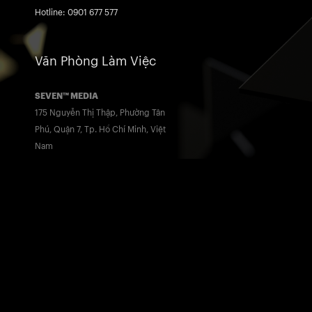
Hotline: 0901 677 577
Văn Phòng Làm Việc
SEVEN™ MEDIA
175 Nguyễn Thị Thập, Phường Tân
Phú, Quận 7, Tp. Hồ Chí Minh, Việt
Nam
Hotline: 0901 677 775
Trang Chủ
Awards
07
Dự Án
Khách Hàng
04
05
Dịch Vụ
Tuyển Dụng
06
04
Giới Thiệu
Yêu Cầu