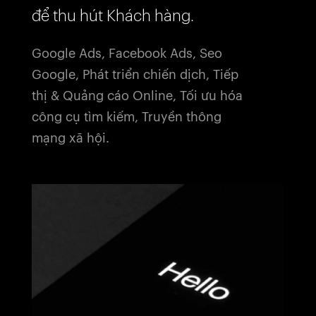
để thu hút Khách hàng.
Google Ads, Facebook Ads, Seo
Google, Phát triển chiến dịch, Tiếp
Trang chủ
thị & Quảng cáo Online, Tối ưu hóa
công cụ tìm kiếm, Truyền thông
04
Dự án
mạng xã hội.
06
Dịch vụ
Giới thiệu
14
Tạp chí